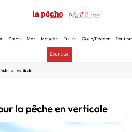
Pêche & Poissons
rs
Carpe
Mer
Mouche
Truite
Coup/Feeder
Nautis
Boutique
pêche en verticale
our la pêche en verticale