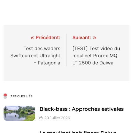
Navigation
Précédent:
Suivant:
de
Test des waders
[TEST] Test vidéo du
Swiftcurrent Ultralight
moulinet Prorex MQ
l’article
– Patagonia
LT 2500 de Daiwa
ARTICLES LIÉS
Black-bass : Approches estivales
20 Juillet 2026
Le moulinet bait finess Daiwa