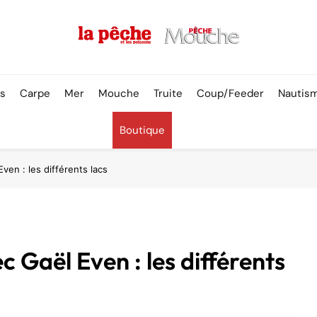
Pêche & Poissons
rs
Carpe
Mer
Mouche
Truite
Coup/Feeder
Nautis
Boutique
ven : les différents lacs
 Gaël Even : les différents