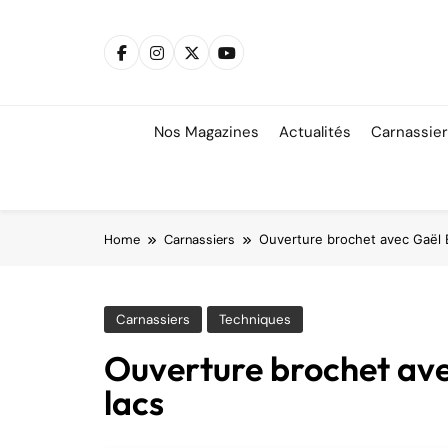
Skip
to
content
Nos Magazines
Actualités
Carnassie
Home
Carnassiers
Ouverture brochet avec Gaël E
Carnassiers
Techniques
Ouverture brochet avec
lacs