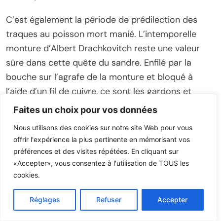
C’est également la période de prédilection des
traques au poisson mort manié. L’intemporelle
monture d’Albert Drachkovitch reste une valeur
sûre dans cette quête du sandre. Enfilé par la
bouche sur l’agrafe de la monture et bloqué à
l’aide d’un fil de cuivre, ce sont les gardons et
surtout les ablettes de 10 à 15 cm qui déclenchent
Faites un choix pour vos données
les poissons trophées. En eaux claires, les ablettes
Nous utilisons des cookies sur notre site Web pour vous
ont toujours eu un léger avantage pour séduire les
offrir l'expérience la plus pertinente en mémorisant vos
percidés grâce à leur brillance. Il ne faut donc pas
préférences et des visites répétées. En cliquant sur
hésiter à changer régulièrement le poisson mort
«Accepter», vous consentez à l'utilisation de TOUS les
cookies.
lorsque ce dernier se dégrade au travers des
lancers répétés. N’hésitez pas à augmenter
Réglages
Refuser
Accepter
légèrement la taille du bas de ligne avec cette
technique. Si le drop est véritablement une pêche