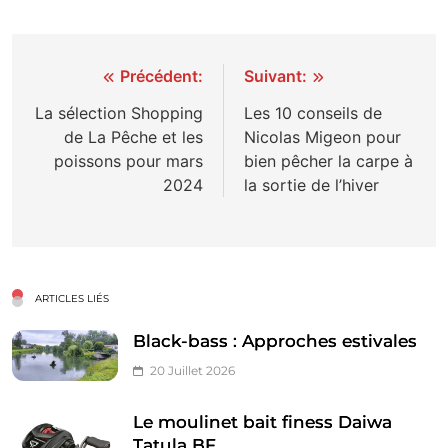
Navigation
Précédent:
Suivant:
de
La sélection Shopping
Les 10 conseils de
de La Pêche et les
Nicolas Migeon pour
l’article
poissons pour mars
bien pêcher la carpe à
2024
la sortie de l’hiver
ARTICLES LIÉS
Black-bass : Approches estivales
20 Juillet 2026
Le moulinet bait finess Daiwa
Tatula BF