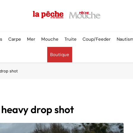
Pêche & Poissons
rs
Carpe
Mer
Mouche
Truite
Coup/Feeder
Nautis
Boutique
drop shot
 heavy drop shot