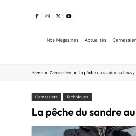
Skip
to
content
Nos Magazines
Actualités
Carnassie
Home
Carnassiers
La pêche du sandre au heavy 
Carnassiers
Techniques
La pêche du sandre au