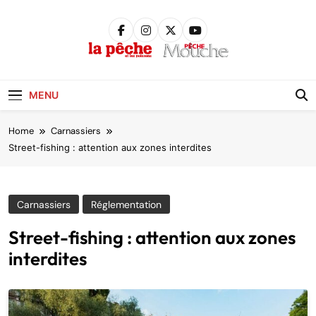
Skip
to
content
Pêche &
Poissons
MENU
Home
Carnassiers
Street-fishing : attention aux zones interdites
Carnassiers
Réglementation
Street-fishing : attention aux zones
interdites