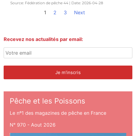
Source: Fédération de pêche 44
Date: 2026-04-28
1
2
3
Next
Recevez nos actualités par email:
Pêche et les Poissons
Le nº1 des magazines de pêche en France
N° 970 - Aout 2026