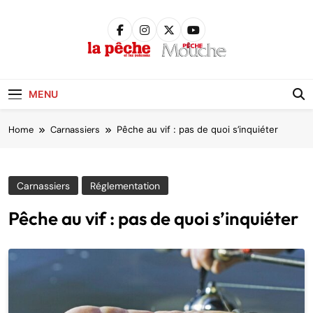
Skip
to
content
Pêche &
Poissons
MENU
Home
Carnassiers
Pêche au vif : pas de quoi s’inquiéter
Carnassiers
Réglementation
Pêche au vif : pas de quoi s’inquiéter