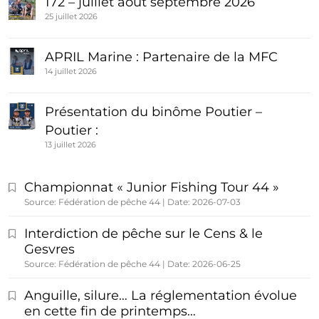
172 – juillet aout septembre 2026
25 juillet 2026
APRIL Marine : Partenaire de la MFC
14 juillet 2026
Présentation du binôme Poutier –
Poutier :
13 juillet 2026
Championnat « Junior Fishing Tour 44 »
Source: Fédération de pêche 44
Date: 2026-07-03
Interdiction de pêche sur le Cens & le
Gesvres
Source: Fédération de pêche 44
Date: 2026-06-25
Anguille, silure… La réglementation évolue
en cette fin de printemps…