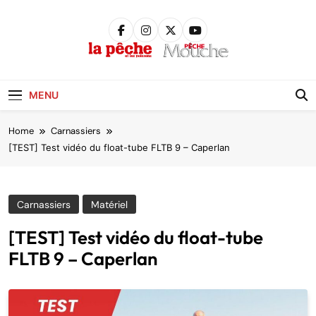
Skip
to
content
Pêche &
Poissons
MENU
Home
Carnassiers
[TEST] Test vidéo du float-tube FLTB 9 – Caperlan
Carnassiers
Matériel
[TEST] Test vidéo du float-tube
FLTB 9 – Caperlan