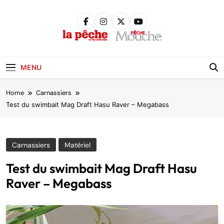
Skip
to
content
Pêche &
Poissons
MENU
Home
Carnassiers
Test du swimbait Mag Draft Hasu Raver – Megabass
Carnassiers
Matériel
Test du swimbait Mag Draft Hasu
Raver – Megabass