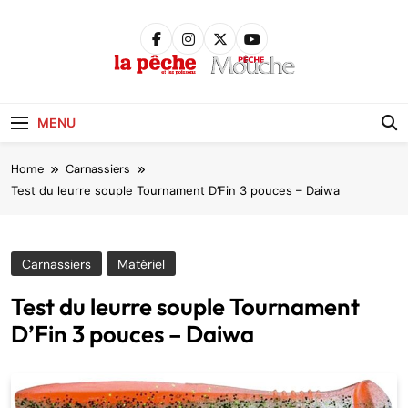
Skip
to
content
Pêche &
Poissons
MENU
Home
Carnassiers
Test du leurre souple Tournament D’Fin 3 pouces – Daiwa
Carnassiers
Matériel
Test du leurre souple Tournament
D’Fin 3 pouces – Daiwa