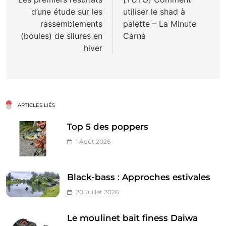
de
d’une étude sur les
utiliser le shad à
l’article
rassemblements
palette – La Minute
(boules) de silures en
Carna
hiver
ARTICLES LIÉS
Top 5 des poppers
1 Août 2026
Black-bass : Approches estivales
20 Juillet 2026
Le moulinet bait finess Daiwa