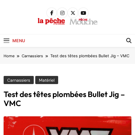
Skip
to
content
Pêche &
Poissons
MENU
Home
Carnassiers
Test des têtes plombées Bullet Jig – VMC
Carnassiers
Matériel
Test des têtes plombées Bullet Jig –
VMC