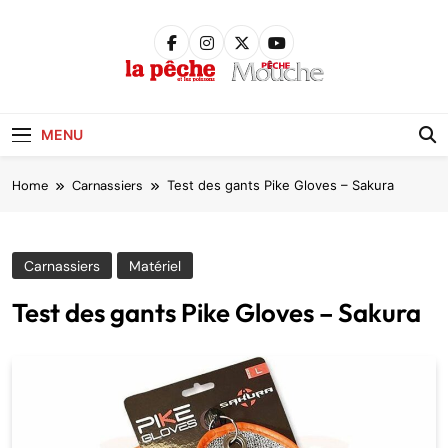
Skip
to
content
Pêche &
Poissons
MENU
Home
Carnassiers
Test des gants Pike Gloves – Sakura
Carnassiers
Matériel
Test des gants Pike Gloves – Sakura