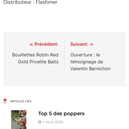
Distributeur : Flashmer
Navigation
Précédent:
Suivant:
de
Bouillettes Robin Red
Ouverture : le
Gold Proelite Baits
témoignage de
l’article
Valentin Bernichon
ARTICLES LIÉS
Top 5 des poppers
1 Août 2026