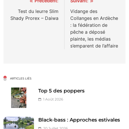
Navigation
Précédent:
Suivant:
de
Test du leurre Slim
Vidange des
Shady Prorex – Daiwa
Collanges en Ardèche
l’article
: la fédération de
pêche a déposé
plainte, les médias
s’emparent de l’affaire
ARTICLES LIÉS
Top 5 des poppers
1 Août 2026
Black-bass : Approches estivales
20 Juillet 2026