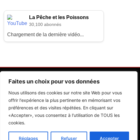
La Pêche et les Poissons
30,100 abonnés
Chargement de la dernière vidéo...
Faites un choix pour vos données
Nous utilisons des cookies sur notre site Web pour vous
offrir l'expérience la plus pertinente en mémorisant vos
préférences et des visites répétées. En cliquant sur
Contactez Nos Rédactions
Mentions Légales
«Accepter», vous consentez à l'utilisation de TOUS les
cookies.
Editions Riva 2026.Developed By
BlazeThemes
.
Réglages
Refuser
Accepter