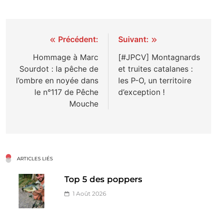
Navigation
Précédent:
Suivant:
de
Hommage à Marc
[#JPCV] Montagnards
Sourdot : la pêche de
et truites catalanes :
l’article
l’ombre en noyée dans
les P-O, un territoire
le n°117 de Pêche
d’exception !
Mouche
ARTICLES LIÉS
Top 5 des poppers
1 Août 2026