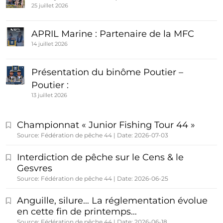
25 juillet 2026
APRIL Marine : Partenaire de la MFC
14 juillet 2026
Présentation du binôme Poutier –
Poutier :
13 juillet 2026
Championnat « Junior Fishing Tour 44 »
Source: Fédération de pêche 44
Date: 2026-07-03
Interdiction de pêche sur le Cens & le
Gesvres
Source: Fédération de pêche 44
Date: 2026-06-25
Anguille, silure… La réglementation évolue
en cette fin de printemps…
Source: Fédération de pêche 44
Date: 2026-06-18