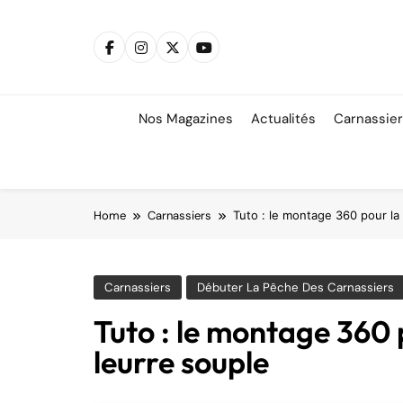
Skip
to
content
Nos Magazines
Actualités
Carnassie
Home
Carnassiers
Tuto : le montage 360 pour la
Carnassiers
Débuter La Pêche Des Carnassiers
Tuto : le montage 360 
leurre souple