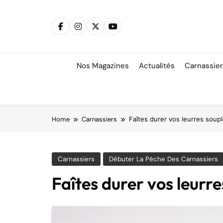
Skip
to
content
Nos Magazines
Actualités
Carnassie
Home
Carnassiers
Faîtes durer vos leurres soup
Carnassiers
Débuter La Pêche Des Carnassiers
Faîtes durer vos leurre