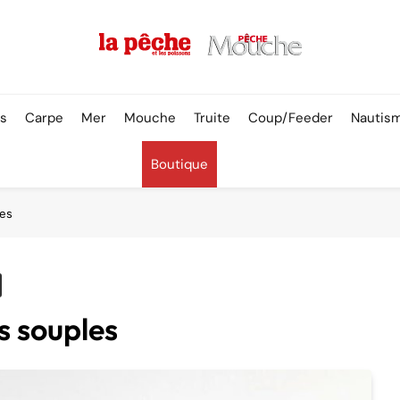
Pêche & Poissons
rs
Carpe
Mer
Mouche
Truite
Coup/Feeder
Nautis
Boutique
les
s souples