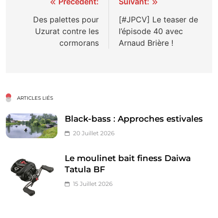
Navigation
Précédent:
Suivant:
de
Des palettes pour
[#JPCV] Le teaser de
Uzurat contre les
l’épisode 40 avec
l’article
cormorans
Arnaud Brière !
ARTICLES LIÉS
Black-bass : Approches estivales
20 Juillet 2026
Le moulinet bait finess Daiwa
Tatula BF
15 Juillet 2026