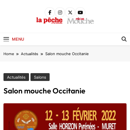
Skip
to
content
Pêche &
Poissons
MENU
Home
Actualités
Salon mouche Occitanie
Actualités
Salons
Salon mouche Occitanie