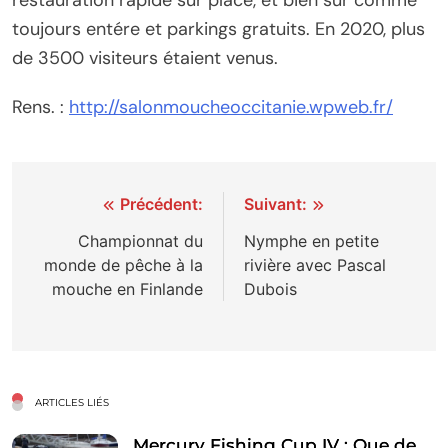
toujours entére et parkings gratuits. En 2020, plus
de 3500 visiteurs étaient venus.
Rens. :
http://salonmoucheoccitanie.wpweb.fr/
Navigation
Précédent:
Suivant:
de
Championnat du
Nymphe en petite
monde de pêche à la
rivière avec Pascal
l’article
mouche en Finlande
Dubois
ARTICLES LIÉS
Mercury Fishing Cup IV : Que de