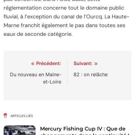
réglementation concerne tout le domaine public
fluvial, à l’exception du canal de l’Ourcq. La Haute-
Marne franchit également le pas dans toutes ses
eaux de seconde catégorie.
Navigation
Précédent:
Suivant:
de
Du nouveau en Maine-
82 : on relâche
et-Loire
l’article
ARTICLES LIÉS
Mercury Fishing Cup IV : Que de