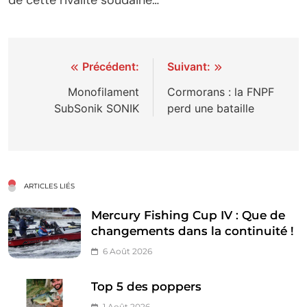
Navigation
Précédent:
Suivant:
de
Monofilament
Cormorans : la FNPF
SubSonik SONIK
perd une bataille
l’article
ARTICLES LIÉS
Mercury Fishing Cup IV : Que de
changements dans la continuité !
6 Août 2026
Top 5 des poppers
1 Août 2026