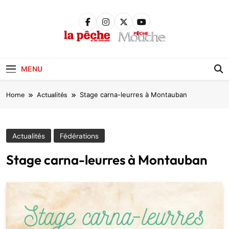
Skip
to
content
Pêche &
Poissons
MENU
Home
Actualités
Stage carna-leurres à Montauban
Actualités
Fédérations
Stage carna-leurres à Montauban