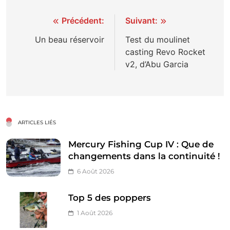
Navigation
Précédent:
Suivant:
de
Un beau réservoir
Test du moulinet
casting Revo Rocket
l’article
v2, d’Abu Garcia
ARTICLES LIÉS
Mercury Fishing Cup IV : Que de
changements dans la continuité !
6 Août 2026
Top 5 des poppers
1 Août 2026