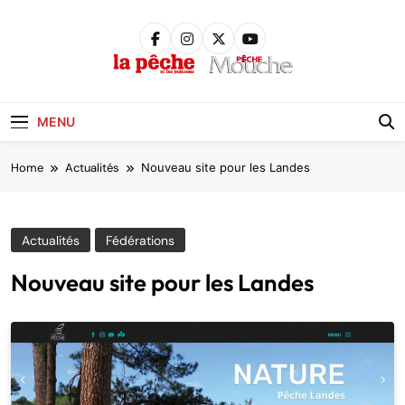
Skip
to
content
Pêche &
Poissons
MENU
Home
Actualités
Nouveau site pour les Landes
Actualités
Fédérations
Nouveau site pour les Landes