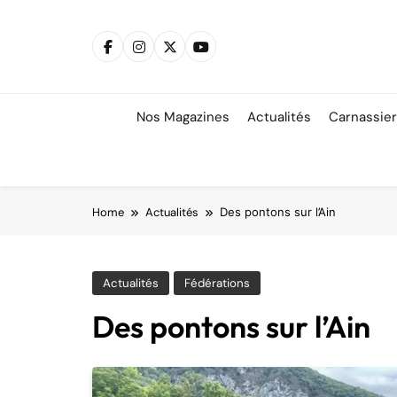
Skip
to
content
Nos Magazines
Actualités
Carnassie
Home
Actualités
Des pontons sur l’Ain
Actualités
Fédérations
Des pontons sur l’Ain