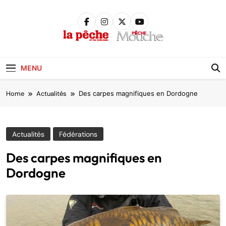
Skip
to
content
Pêche &
Poissons
MENU
Home
Actualités
Des carpes magnifiques en Dordogne
Actualités
Fédérations
Des carpes magnifiques en
Dordogne