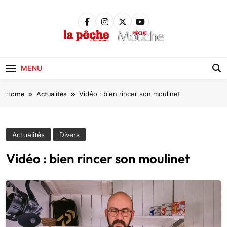
Skip
to
content
Pêche &
Poissons
MENU
Home
Actualités
Vidéo : bien rincer son moulinet
Actualités
Divers
Vidéo : bien rincer son moulinet