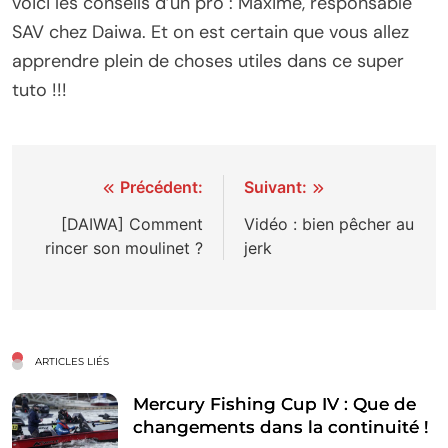
voici les conseils d’un pro : Maxime, responsable
SAV chez Daiwa. Et on est certain que vous allez
apprendre plein de choses utiles dans ce super
tuto !!!
Navigation
Précédent:
Suivant:
de
[DAIWA] Comment
Vidéo : bien pêcher au
rincer son moulinet ?
jerk
l’article
ARTICLES LIÉS
Mercury Fishing Cup IV : Que de
changements dans la continuité !