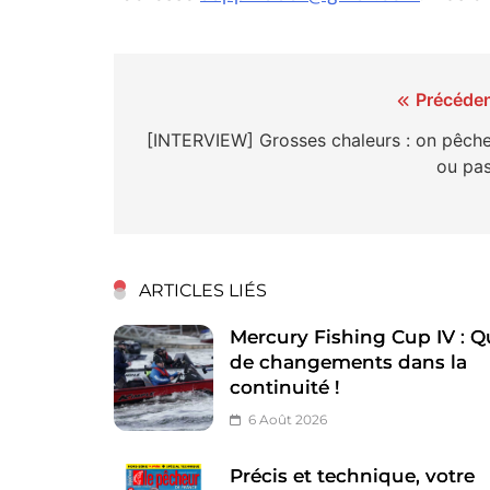
Navigation
Précéden
de
[INTERVIEW] Grosses chaleurs : on pêch
ou pas
l’article
ARTICLES LIÉS
Mercury Fishing Cup IV : Q
de changements dans la
continuité !
6 Août 2026
Précis et technique, votre