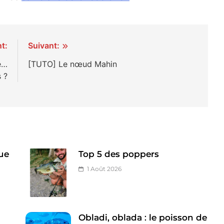
t:
Suivant:
e…
[TUTO] Le nœud Mahin
 ?
ue
Top 5 des poppers
1 Août 2026
Obladi, oblada : le poisson de