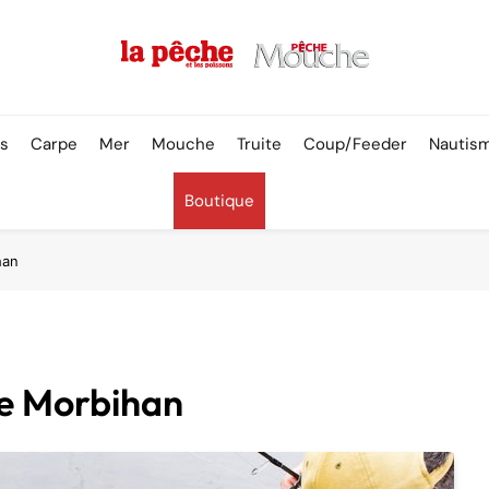
Pêche & Poissons
rs
Carpe
Mer
Mouche
Truite
Coup/Feeder
Nautis
Boutique
han
le Morbihan