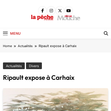
Skip
to
content
Pêche &
Poissons
MENU
Home
Actualités
Ripault expose à Carhaix
Actualités
Divers
Ripault expose à Carhaix