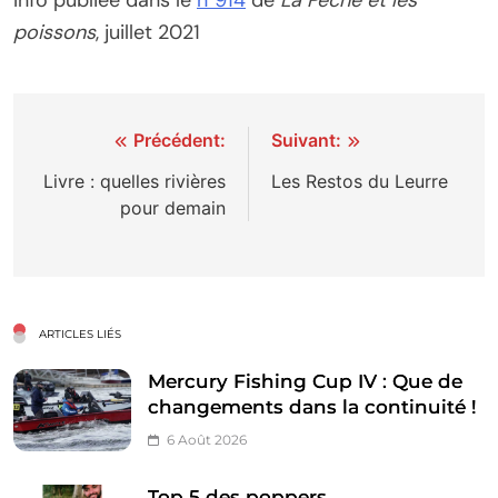
Info publiée dans le
n°914
de
La Pêche et les
poissons
, juillet 2021
Navigation
Précédent:
Suivant:
de
Livre : quelles rivières
Les Restos du Leurre
pour demain
l’article
ARTICLES LIÉS
Mercury Fishing Cup IV : Que de
changements dans la continuité !
6 Août 2026
Top 5 des poppers