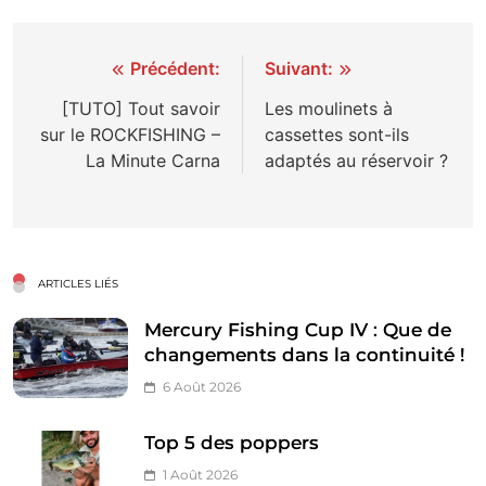
Navigation
Précédent:
Suivant:
de
[TUTO] Tout savoir
Les moulinets à
sur le ROCKFISHING –
cassettes sont-ils
l’article
La Minute Carna
adaptés au réservoir ?
ARTICLES LIÉS
Mercury Fishing Cup IV : Que de
changements dans la continuité !
6 Août 2026
Top 5 des poppers
1 Août 2026