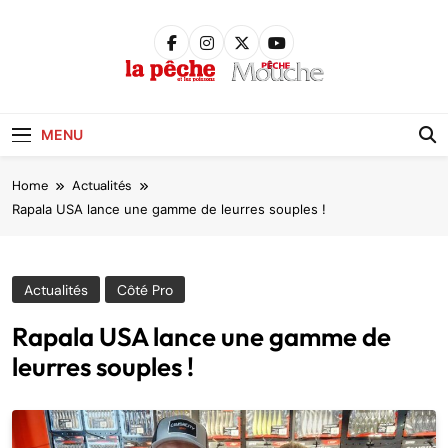
Skip
to
content
Pêche &
Poissons
MENU
Home
Actualités
Rapala USA lance une gamme de leurres souples !
Actualités
Côté Pro
Rapala USA lance une gamme de
leurres souples !