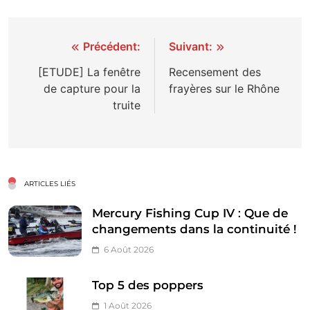
Navigation
Précédent:
Suivant:
de
[ETUDE] La fenêtre
Recensement des
de capture pour la
frayères sur le Rhône
l’article
truite
ARTICLES LIÉS
Mercury Fishing Cup IV : Que de
changements dans la continuité !
6 Août 2026
Top 5 des poppers
1 Août 2026