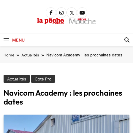
Skip
to
content
Pêche &
Poissons
MENU
Home
Actualités
Navicom Academy : les prochaines dates
Actualités
Côté Pro
Navicom Academy : les prochaines
dates