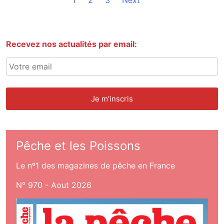
1
2
3
Next
Recevez nos actualités par email:
Pêche et les Poissons
Le nº1 des magazines de pêche en France
N° 970 - Aout 2026