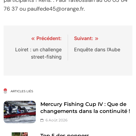
76 37 ou paulfede45@orange.fr.
Navigation
Précédent:
Suivant:
de
Loiret : un challenge
Enquête dans l’Aube
street-fishing
l’article
ARTICLES LIÉS
Mercury Fishing Cup IV : Que de
changements dans la continuité !
6 Août 2026
Top 5 des poppers