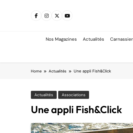
Skip
to
content
Nos Magazines
Actualités
Carnassie
Home
Actualités
Une appli Fish&Click
Actualités
Associations
Une appli Fish&Click