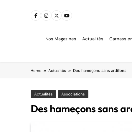
Skip
to
content
Nos Magazines
Actualités
Carnassie
Home
Actualités
Des hameçons sans ardillons
Actualités
Associations
Des hameçons sans ard