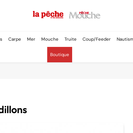
Pêche & Poissons
rs
Carpe
Mer
Mouche
Truite
Coup/Feeder
Nautis
Boutique
illons