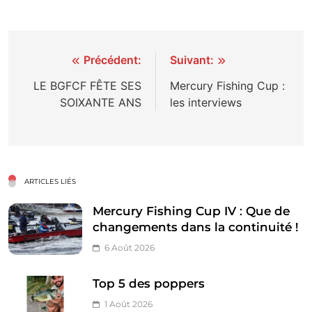
Navigation
Précédent:
Suivant:
de
LE BGFCF FÊTE SES
Mercury Fishing Cup :
SOIXANTE ANS
les interviews
l’article
ARTICLES LIÉS
Mercury Fishing Cup IV : Que de
changements dans la continuité !
6 Août 2026
Top 5 des poppers
1 Août 2026