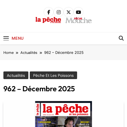
Skip
to
content
Pêche &
Poissons
MENU
Home
Actualités
962 – Décembre 2025
Actualités
Pêche Et Les Poissons
962 – Décembre 2025