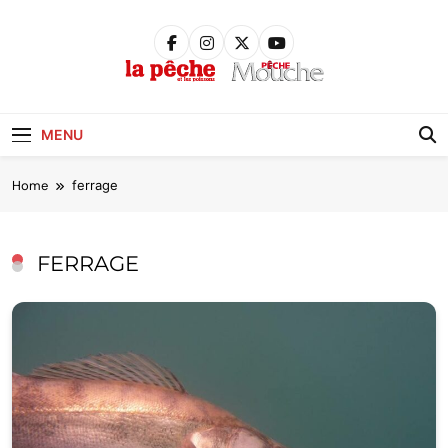
Skip
to
content
Pêche &
Poissons
MENU
Home
ferrage
FERRAGE