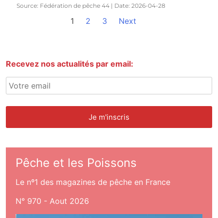
Source: Fédération de pêche 44
Date: 2026-04-28
1
2
3
Next
Recevez nos actualités par email:
Pêche et les Poissons
Le nº1 des magazines de pêche en France
N° 970 - Aout 2026