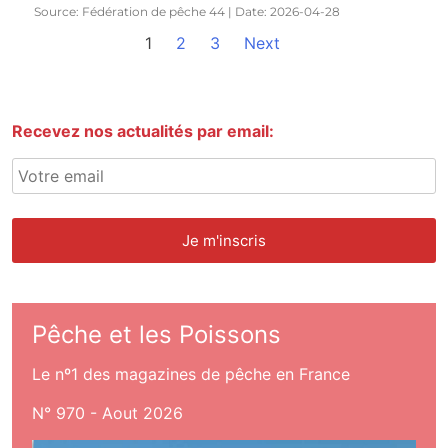
Source: Fédération de pêche 44
Date: 2026-04-28
1
2
3
Next
Recevez nos actualités par email:
Pêche et les Poissons
Le nº1 des magazines de pêche en France
N° 970 - Aout 2026