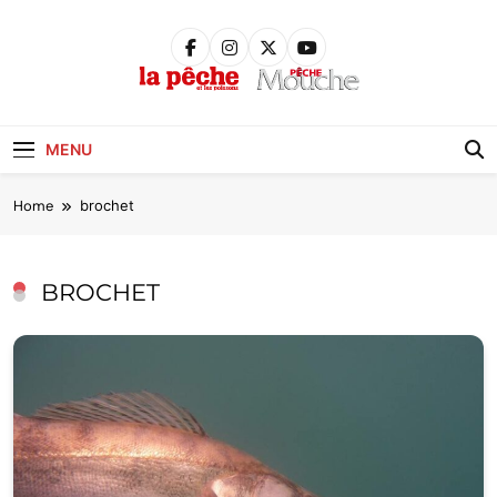
Skip
to
content
Pêche &
Poissons
MENU
Home
brochet
BROCHET