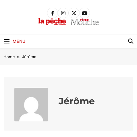
Skip
to
content
Pêche &
Poissons
MENU
Home
Jérôme
Jérôme