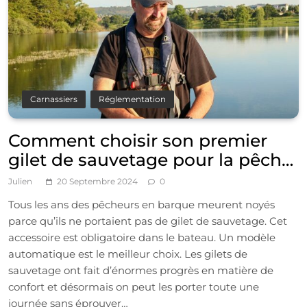
Carnassiers
Réglementation
Comment choisir son premier
gilet de sauvetage pour la pêche
en bateau et float-tube
Julien
20 Septembre 2024
0
Tous les ans des pêcheurs en barque meurent noyés
parce qu’ils ne portaient pas de gilet de sauvetage. Cet
accessoire est obligatoire dans le bateau. Un modèle
automatique est le meilleur choix. Les gilets de
sauvetage ont fait d’énormes progrès en matière de
confort et désormais on peut les porter toute une
journée sans éprouver…