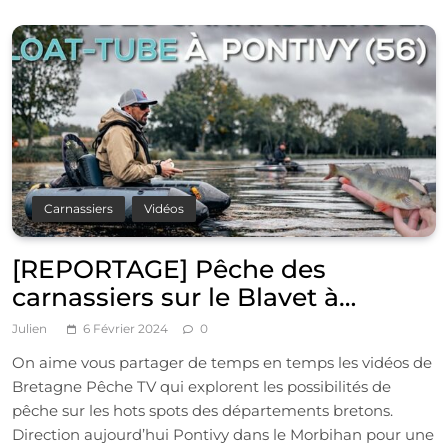
Carnassiers
Vidéos
[REPORTAGE] Pêche des
carnassiers sur le Blavet à
Pontivy, en float-tube
Julien
6 Février 2024
0
On aime vous partager de temps en temps les vidéos de
Bretagne Pêche TV qui explorent les possibilités de
pêche sur les hots spots des départements bretons.
Direction aujourd’hui Pontivy dans le Morbihan pour une