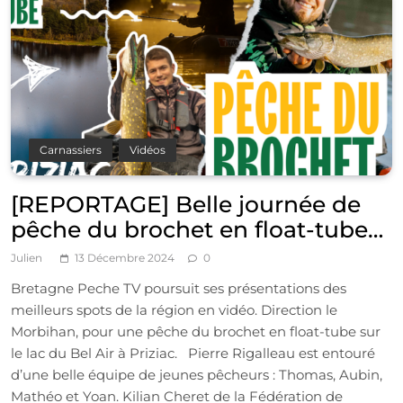
Carnassiers
Vidéos
[REPORTAGE] Belle journée de
pêche du brochet en float-tube
dans un magnifique lac à Priziac
Julien
13 Décembre 2024
0
(56)
Bretagne Peche TV poursuit ses présentations des
meilleurs spots de la région en vidéo. Direction le
Morbihan, pour une pêche du brochet en float-tube sur
le lac du Bel Air à Priziac. Pierre Rigalleau est entouré
d’une belle équipe de jeunes pêcheurs : Thomas, Aubin,
Mathéo et Yoan. Kilian Cheret de la Fédération de