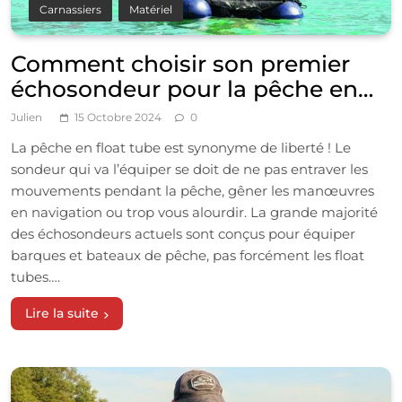
Carnassiers
Matériel
Comment choisir son premier
échosondeur pour la pêche en
float-tube
Julien
15 Octobre 2024
0
La pêche en float tube est synonyme de liberté ! Le
sondeur qui va l’équiper se doit de ne pas entraver les
mouvements pendant la pêche, gêner les manœuvres
en navigation ou trop vous alourdir. La grande majorité
des échosondeurs actuels sont conçus pour équiper
barques et bateaux de pêche, pas forcément les float
tubes….
Lire la suite