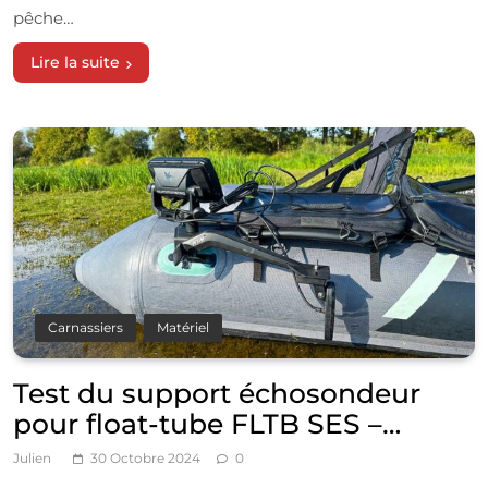
pêche…
Lire la suite
Carnassiers
Matériel
Test du support échosondeur
pour float-tube FLTB SES –
Caperlan
Julien
30 Octobre 2024
0