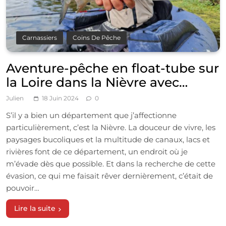
Carnassiers
Coins De Pêche
Aventure-pêche en float-tube sur
la Loire dans la Nièvre avec
Vincent de Bruyne
Julien
18 Juin 2024
0
S’il y a bien un département que j’affectionne
particulièrement, c’est la Nièvre. La douceur de vivre, les
paysages bucoliques et la multitude de canaux, lacs et
rivières font de ce département, un endroit où je
m’évade dès que possible. Et dans la recherche de cette
évasion, ce qui me faisait rêver dernièrement, c’était de
pouvoir…
Lire la suite